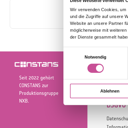
Diese Webseite verwendet 

Wir verwenden Cookies, um I
und die Zugriffe auf unsere 
AVB Konsument
Website an unsere Partner fü
möglicherweise mit weiteren
der Dienste gesammelt habe
Einwilligungsauswahl
Notwendig
SERVIC
Mängelan
Seit 2022 gehört
Garantieb
CONSTANS zur
Ablehnen
Allgemein
Produktionsgruppe
NXB.
DSGVO
Datenschu
Informati