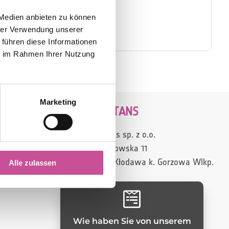

 Medien anbieten zu können
hrer Verwendung unserer
AVB Unternehmen
 führen diese Informationen
ie im Rahmen Ihrer Nutzung
Marketing
CONSTANS
Constans sp. z o.o.
ul. Gorzowska 11
66-415 Kłodawa k. Gorzowa Wlkp.
Alle zulassen

Wie haben Sie von unserem