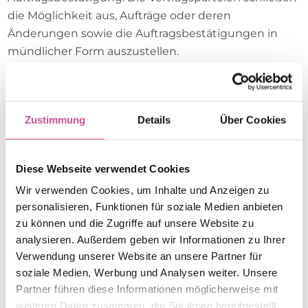
die Möglichkeit aus, Aufträge oder deren
Änderungen sowie die Auftragsbestätigungen in
mündlicher Form auszustellen.
Wenn keine schriftliche Auftragsbestätigung der
Bestellung ausgestellt wird, bedeutet das, dass der
Vertrag nicht abgeschlossen wird.
Zustimmung
Details
Über Cookies
Änderung oder Stornierung der Bestellung durch
die andere Vertragspartei bedarf der schriftlichen
Zustimmung von Constans, die von der Annahme
Diese Webseite verwendet Cookies
durch den Käufer einer Ausgleichspflicht der von
Wir verwenden Cookies, um Inhalte und Anzeigen zu
Constans zur Abwicklung des Auftrages getragenen
personalisieren, Funktionen für soziale Medien anbieten
Kosten abhängig sein kann.
zu können und die Zugriffe auf unsere Website zu
Firma Constans wird von der Haftung wegen
analysieren. Außerdem geben wir Informationen zu Ihrer
Nichterfüllung oder mangelhaften Erfüllung des
Verwendung unserer Website an unsere Partner für
Vertrages entbunden, falls diese auf folgende
soziale Medien, Werbung und Analysen weiter. Unsere
Ursachen zurückzuführen ist: Auftreten einer
Partner führen diese Informationen möglicherweise mit
höheren Gewalt, solcher wie anormale
weiteren Daten zusammen, die Sie ihnen bereitgestellt