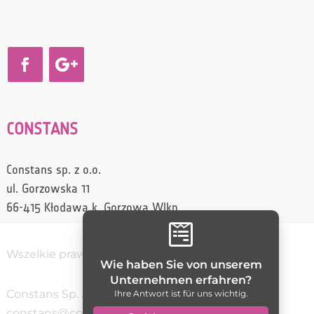
CONSTANS
Constans sp. z o.o.
ul. Gorzowska 11
66-415 Kłodawa k. Gorzowa Wlkp.

Wszelkie prawa zastrzeżone / Constans
Wie haben Sie von unserem
Unternehmen erfahren?
Constans Sp. z o.o.
(95) 728 70 10
Ihre Antwort ist für uns wichtig.
constans@constans.pl
5992735261