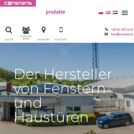
produkte
+48 95 728 70 20
biuro@constans.pl
KUNDEN
ZONE
SUCHE
ANFAHRT
KONTAKT
Der Hersteller
von Fenstern
und
Haustüren