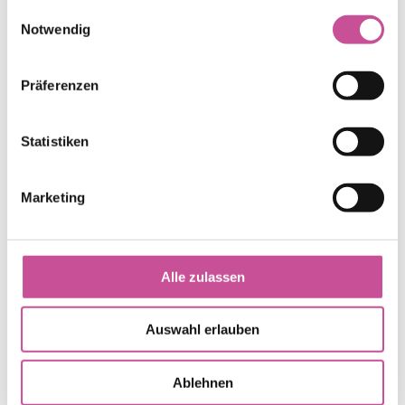
gesammelt haben.
Einwilligungsauswahl
Notwendig
ALUPROF MB-86 - Broschüre
Präferenzen

Statistiken
ALUPROF MB-104 Passive - Broschüre
Marketing

ALUPROF MB-77HS - Broschüre
Alle zulassen

Auswahl erlauben
ALUPROF MB-SR50N - Broschüre
Ablehnen