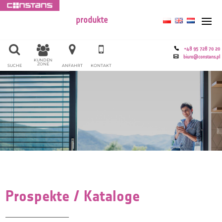
produkte
+48 95 728 70 20
biuro@constans.pl
KUNDEN
ZONE
SUCHE
ANFAHRT
KONTAKT
Prospekte / Kataloge