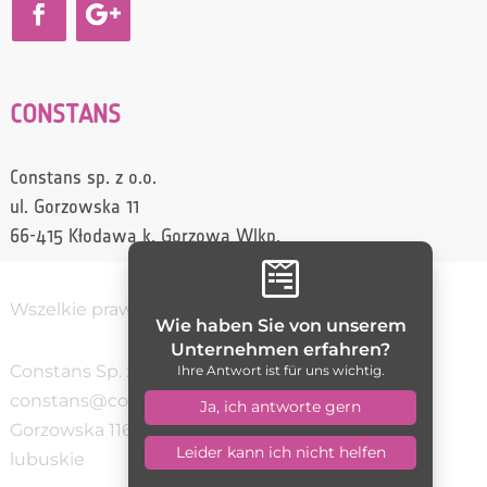
CONSTANS
Constans sp. z o.o.
ul. Gorzowska 11
66-415 Kłodawa k. Gorzowa Wlkp.

Wszelkie prawa zastrzeżone / Constans
Wie haben Sie von unserem
Unternehmen erfahren?
Constans Sp. z o.o.
(95) 728 70 10
Ihre Antwort ist für uns wichtig.
constans@constans.pl
5992735261
Ja, ich antworte gern
Gorzowska 11
66-400
Gorzów Wielkopolski
woj.
Leider kann ich nicht helfen
lubuskie