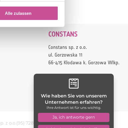
Alle zulassen
CONSTANS
Constans sp. z o.o.
ul. Gorzowska 11
66-415 Kłodawa k. Gorzowa Wlkp.

Wie haben Sie von unserem
Unternehmen erfahren?
Ihre Antwort ist für uns wichtig.
Ja, ich antworte gern
. z o.o.
(95) 728 70 10
constans@constans.pl