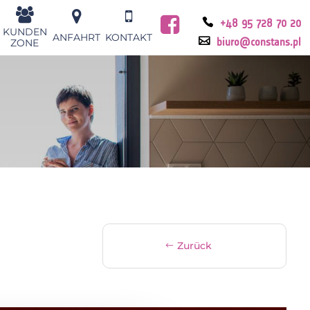
+48 95 728 70 20
KUNDEN
ANFAHRT
KONTAKT
ZONE
biuro@constans.pl
Zurück