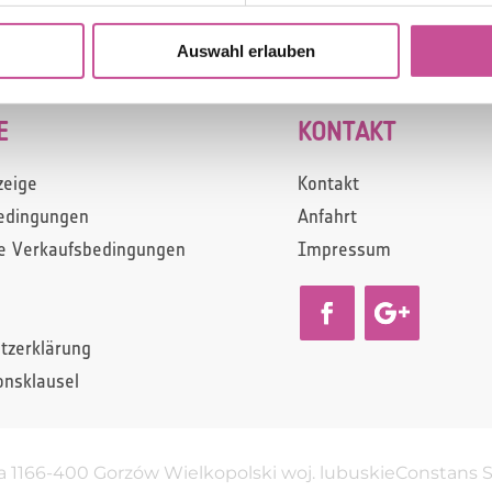
Auswahl erlauben
E
KONTAKT
zeige
Kontakt
edingungen
Anfahrt
e Verkaufsbedingungen
Impressum
tzerklärung
onsklausel
 11
66-400
Gorzów Wielkopolski
woj. lubuskie
Constans Sp