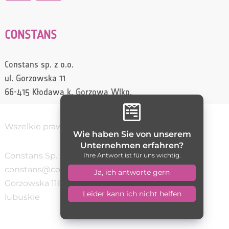
CONSTANS
Constans sp. z o.o.
ul. Gorzowska 11
66-415 Kłodawa k. Gorzowa Wlkp.

Wszelkie prawa zastrzeżone / Constans
Wie haben Sie von unserem
Unternehmen erfahren?
Constans Sp. z o.o.
(95) 728 70 10
Ihre Antwort ist für uns wichtig.
constans@constans.pl
5992735261
Ja, ich antworte gern
Gorzowska 11
66-400
Gorzów Wielkopolski
woj.
Leider kann ich nicht helfen
lubuskie