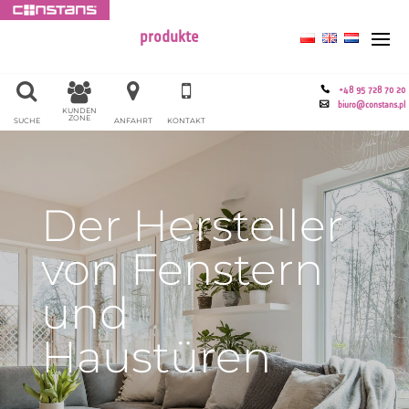
produkte
+48 95 728 70 20
biuro@constans.pl
KUNDEN
ZONE
SUCHE
ANFAHRT
KONTAKT
Der Hersteller
von Fenstern
und
Haustüren