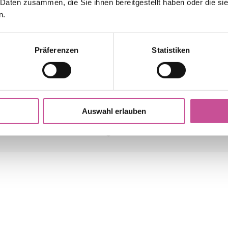
 Daten zusammen, die Sie ihnen bereitgestellt haben oder die s
n.
Präferenzen
Statistiken
en lediglich der Veranschaulichung und können in Fa
stellungen von Monitor und Grafikkarte ergeben kann. 
Auswahl erlauben
ndere Details). Bitte erkundigen Sie sich vor dem Kauf
wroom ein, um sich die Originaloberfläche bzw. Musterf