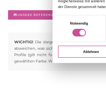
möglicherweise mit weiteren
der Dienste gesammelt habe
UNSERE REFERENZOBJEKTE
Einwilligungsauswahl
Notwendig
WICHTIG!
Die dargestellten Oberflächen dien
abweichen, was sich aus den individuellen Ein
Ablehnen
Profile (gilt nicht für den Fensterkern und a
gewählten Farbe. Wir laden Sie auch in den Sho