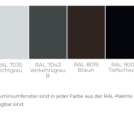
RAL 8019
RAL 90
RAL 7035
RAL 7043
Braun
Tiefschw
ichtgrau
Verkehrsgrau
B
miniumfenster sind in jeder Farbe aus der RAL-Palette er
gbar sind.