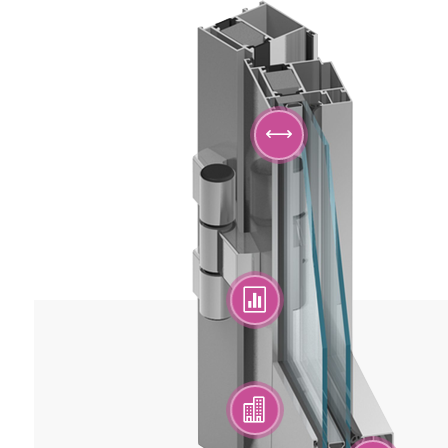
,

