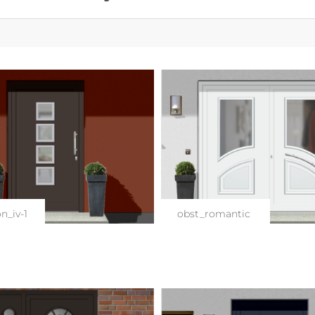
n_iv-1
obst_romantic