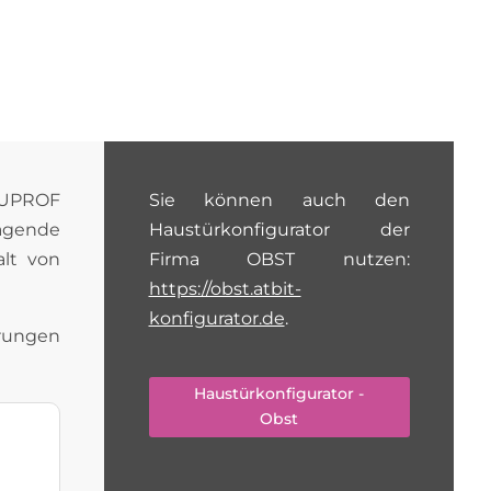
LUPROF
Sie können auch den
agende
Haustürkonfigurator der
alt von
Firma OBST nutzen:
https://obst.atbit-
konfigurator.de
.
hrungen
Haustürkonfigurator -
Obst