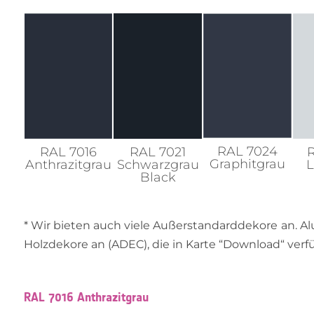
RAL 7024
RAL 7021
RAL 7016
Graphitgrau
Schwarzgrau
Anthrazitgrau
L
Black
* Wir bieten auch viele Außerstandarddekore an. Alu
Holzdekore an (ADEC), die in Karte “Download“ verfü
RAL 7016 Anthrazitgrau