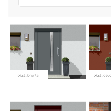
obst_brenta
obst_devo