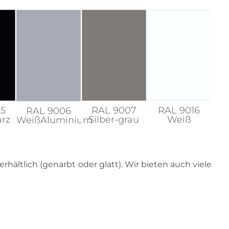
05
RAL 9007
RAL 9016
RAL 9006
arz
Silber-grau
Weiß
WeißAluminium
hältlich (genarbt oder glatt). Wir bieten auch viele