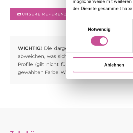
möglicherweise mit weiteren
der Dienste gesammelt habe
UNSERE REFERENZOBJEKTE
Einwilligungsauswahl
Notwendig
WICHTIG!
Die dargestellten Oberflächen dien
abweichen, was sich aus den individuellen Ein
Profile (gilt nicht für den Fensterkern und a
Ablehnen
gewählten Farbe. Wir laden Sie auch in den Sho