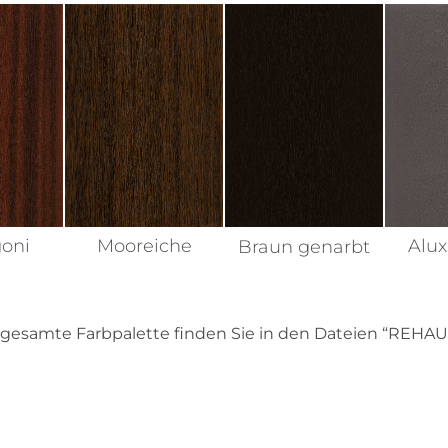
HOPPE Atlanta – braun
oni
Mooreiche
Alu
Braun genarbt
HOPPE Atlanta – schwarz
matt
 gesamte Farbpalette finden Sie in den Dateien “REHAU 