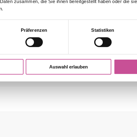
 Daten zusammen, die Sie ihnen bereitgestellt haben oder die s
n.
Präferenzen
Statistiken
HOPPE Atlanta abschließbar
en lediglich der Veranschaulichung und können in Fa
stellungen von Monitor und Grafikkarte ergeben kann. 
ndere Details). Bitte erkundigen Sie sich vor dem Kauf
Auswahl erlauben
wroom ein, um sich die Originaloberfläche bzw. Musterf
HOPPE Atlanta abschließbar
HOPPE Hamburg – weiß