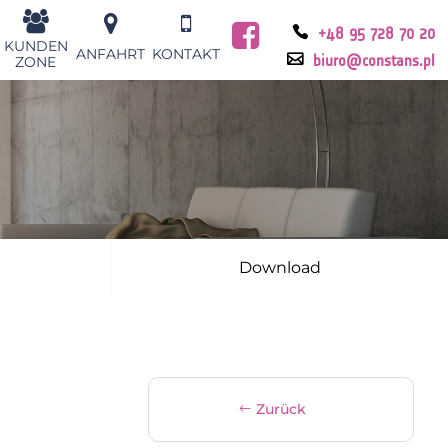
+48 95 728 70 20
KUNDEN
ANFAHRT
KONTAKT
ZONE
biuro@constans.pl
Download
Zurück