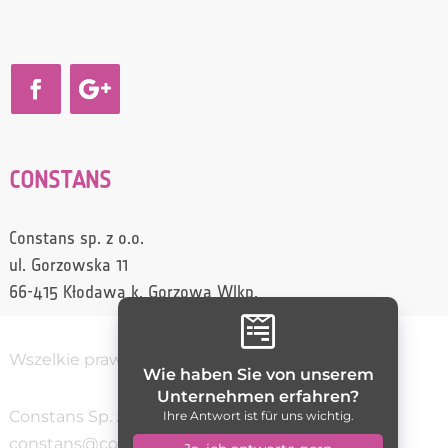
CONSTANS
Constans sp. z o.o.
ul. Gorzowska 11
66-415 Kłodawa k. Gorzowa Wlkp.

Wszelkie prawa zastrzeżone / Constans
Wie haben Sie von unserem
Unternehmen erfahren?
Constans Sp. z o.o.
(95) 728 70 10
Ihre Antwort ist für uns wichtig.
constans@constans.pl
5992735261