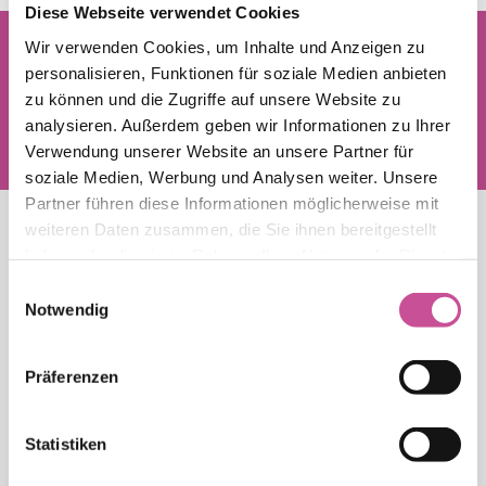
Diese Webseite verwendet Cookies
Wir verwenden Cookies, um Inhalte und Anzeigen zu
personalisieren, Funktionen für soziale Medien anbieten
zu können und die Zugriffe auf unsere Website zu
analysieren. Außerdem geben wir Informationen zu Ihrer
Seit 2022 gehört CONSTANS zur
Verwendung unserer Website an unsere Partner für
Produktionsgruppe NXB.
soziale Medien, Werbung und Analysen weiter. Unsere
Partner führen diese Informationen möglicherweise mit
weiteren Daten zusammen, die Sie ihnen bereitgestellt
SERVICE
haben oder die sie im Rahmen Ihrer Nutzung der Dienste
gesammelt haben.
Einwilligungsauswahl
Notwendig
Mängelanzeige
Garantiebedingungen
Allgemeine Verkaufsbedingungen
Präferenzen
Statistiken