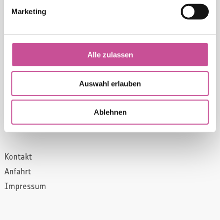
Marketing
DSGVO
Datenschutzerklärung
Alle zulassen
Informationsklausel
Auswahl erlauben
Ablehnen
KONTAKT
Kontakt
Anfahrt
Impressum