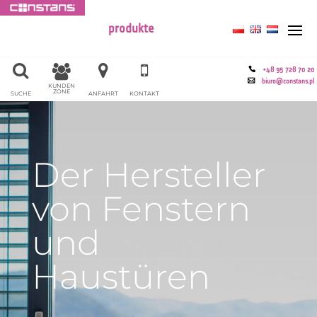
produkte
+48 95 728 70 20
biuro@constans.pl
KUNDEN
ZONE
SUCHE
ANFAHRT
KONTAKT
Der Hersteller
von Fenstern
und
Haustüren