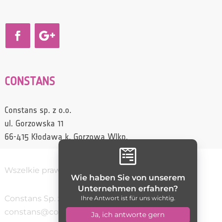
CONSTANS
Constans sp. z o.o.
ul. Gorzowska 11
66-415 Kłodawa k. Gorzowa Wlkp.

Wszelkie prawa zastrzeżone / Constans
Wie haben Sie von unserem
Unternehmen erfahren?
Constans Sp. z o.o.
(95) 728 70 10
Ihre Antwort ist für uns wichtig.
constans@constans.pl
5992735261
Ja, ich antworte gern