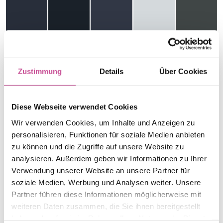
RAL 7024
RAL 7021
RAL 7016
RAL 7035
RAL 7043
Graphitgrau
Schwarzgrau_Black
Anthrazitgrau
Lichtgrau
Verkehrsgrau B
Zustimmung
Details
Über Cookies
Diese Webseite verwendet Cookies
RAL 8019 Braun
RAL 9005
RAL 9007
RAL 9016 Weiß
RAL 9006
Wir verwenden Cookies, um Inhalte und Anzeigen zu
Tiefschwarz
Silber-grau
WeißAluminium
personalisieren, Funktionen für soziale Medien anbieten
* Wir bieten auch viele Außerstandarddekore an.
zu können und die Zugriffe auf unsere Website zu
Aluminiumfenster sind in jeder Farbe aus der RAL-
analysieren. Außerdem geben wir Informationen zu Ihrer
Palette erhältlich (genarbt oder glatt). Wir bieten
Verwendung unserer Website an unsere Partner für
auch viele Holzdekore an (ADEC), die in Karte
soziale Medien, Werbung und Analysen weiter. Unsere
“Download“ verfügbar sind.
Partner führen diese Informationen möglicherweise mit
weiteren Daten zusammen, die Sie ihnen bereitgestellt
haben oder die sie im Rahmen Ihrer Nutzung der Dienste