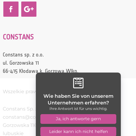
CONSTANS
Constans sp. z o.o.
ul. Gorzowska 11
66-415 Kłodawa k. Gorzowa Wlkp.

Wszelkie prawa zastrzeżone / Constans
Wie haben Sie von unserem
Unternehmen erfahren?
Constans Sp. z o.o.
(95) 728 70 10
Ihre Antwort ist für uns wichtig.
constans@constans.pl
5992735261
Ja, ich antworte gern
Gorzowska 11
66-400
Gorzów Wielkopolski
woj.
Leider kann ich nicht helfen
lubuskie