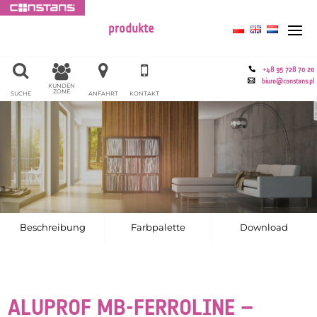
produkte
+48 95 728 70 20
biuro@constans.pl
KUNDEN
ZONE
SUCHE
ANFAHRT
KONTAKT
Beschreibung
Farbpalette
Download
ALUPROF MB-FERROLINE –