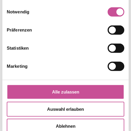
gesammelt haben.
Einwilligungsauswahl
RAL 7016 Anthrazitgrau
Notwendig
Präferenzen
Statistiken
Marketing
Alle zulassen
Auswahl erlauben
Ablehnen