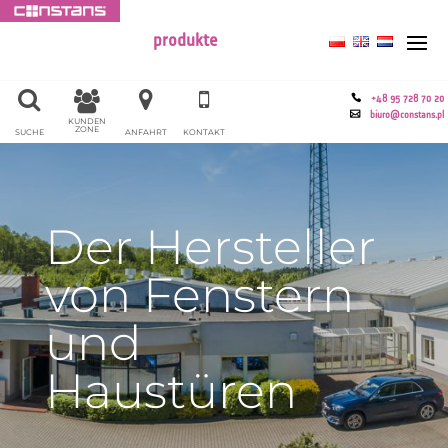
produkte
+48 95 728 70 20
biuro@constans.pl
KUNDEN
ZONE
SUCHE
ANFAHRT
KONTAKT
Der Hersteller
von Fenstern
und
Haustüren